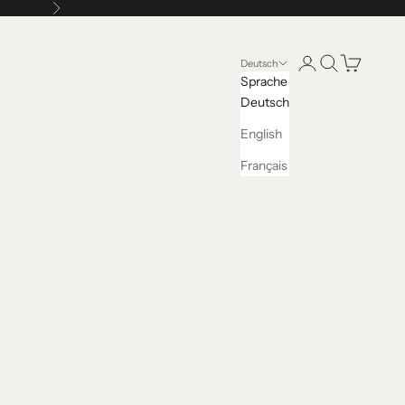
Vor
Kundenkontoseite 
Suche öffnen
Warenkorb 
Deutsch
Sprache
Deutsch
English
Français