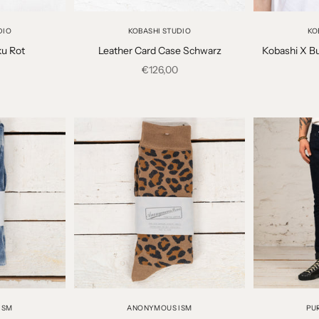
DIO
KOBASHI STUDIO
KO
u Rot
Leather Card Case Schwarz
Kobashi X Bu
t
Angebot
€126,00
ISM
ANONYMOUS ISM
PU