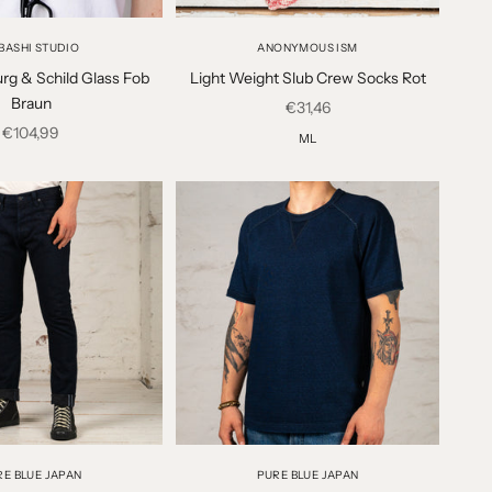
BASHI STUDIO
ANONYMOUS ISM
rg & Schild Glass Fob
Light Weight Slub Crew Socks Rot
Braun
Angebot
€31,46
Angebot
€104,99
M
L
RE BLUE JAPAN
PURE BLUE JAPAN