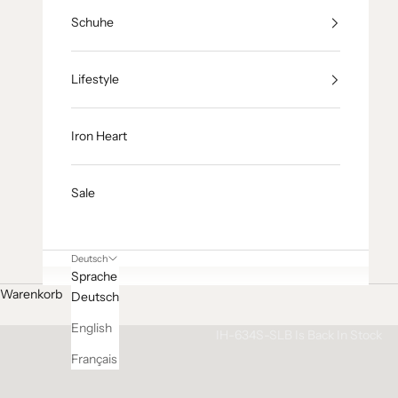
Schuhe
Lifestyle
Iron Heart
Sale
Deutsch
Sprache
Warenkorb
Deutsch
TEXTURE WITH ATTITUDE
English
IH-634S-SLB Is Back In Stock
Français