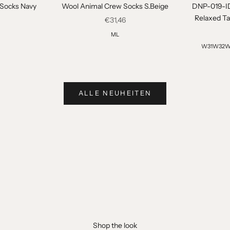
Socks Navy
Wool Animal Crew Socks S.Beige
DNP-019-ID
Relaxed Ta
t
Angebot
€31,46
M
L
W31
W32
W
ALLE NEUHEITEN
Shop the look