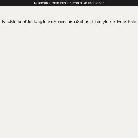
Kostenlose Retouren innerhalb Deutschlands
Neu
Marken
Kleidung
Jeans
Accessoires
Schuhe
Lifestyle
Iron Heart
Sale