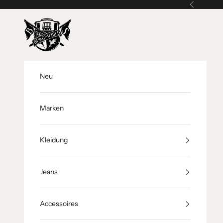
Zum Inhalt springen
Zurück
Burg & Schild
Neu
Marken
Kleidung
Jeans
Accessoires