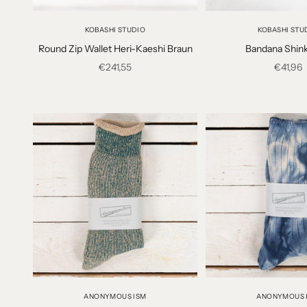
KOBASHI STUDIO
KOBASHI STU
Round Zip Wallet Heri-Kaeshi Braun
Bandana Shink
Angebot
Angebo
€241,55
€41,96
ANONYMOUS ISM
ANONYMOUS 