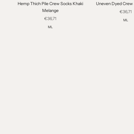
Hemp Thich Pile Crew Socks Khaki
Uneven Dyed Crew 
Melange
Angebo
€36,71
Angebot
€36,71
M
L
M
L
N
e
w
s
l