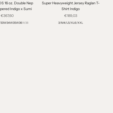
S 16 oz. Double Nep
Super Heavyweight Jersey Raglan T-
pered Indigo x Sumi
Shirt Indigo
Angebot
Angebot
€367,60
€189,03
33
W34
W35
W36
W38
3/M
4/L
5/XL
6/XXL