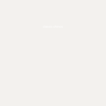
wardrobe staple
classic chinos