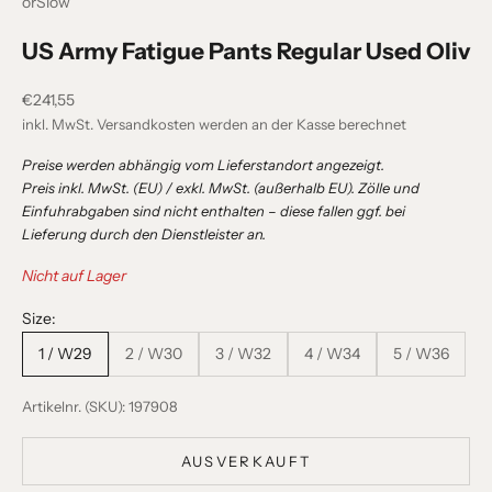
orSlow
US Army Fatigue Pants Regular Used Oliv
Angebot
€241,55
inkl. MwSt.
Versandkosten
werden an der Kasse berechnet
Preise werden abhängig vom Lieferstandort angezeigt.
Preis inkl. MwSt. (EU) / exkl. MwSt. (außerhalb EU). Zölle und
Einfuhrabgaben sind nicht enthalten – diese fallen ggf. bei
Lieferung durch den Dienstleister an.
Nicht auf Lager
Size:
1 / W29
2 / W30
3 / W32
4 / W34
5 / W36
Artikelnr. (SKU): 197908
AUSVERKAUFT